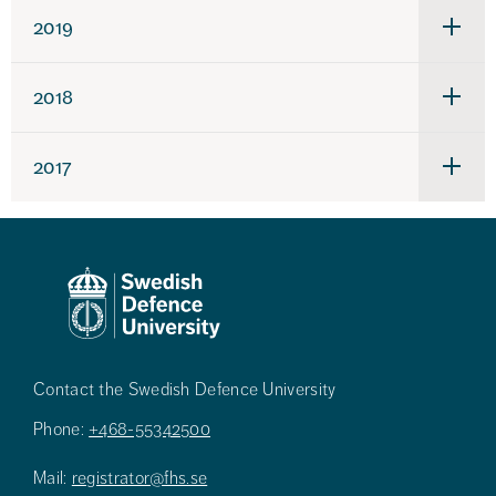
2019
Under
för
2019
2018
Under
för
2018
2017
Under
för
2017
Contact the Swedish Defence University
Phone:
+468-55342500
Mail:
registrator@fhs.se