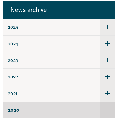
News archive
2025
Under
för
2025
2024
Under
för
2024
2023
Under
för
2023
2022
Under
för
2022
2021
Under
för
2021
2020
Under
för