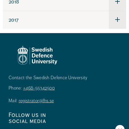
2018
Under
för
2018
2017
Under
för
2017
Contact the Swedish Defence University
Phone:
+468-55342500
Mail:
registrator@fhs.se
Follow us in
social media