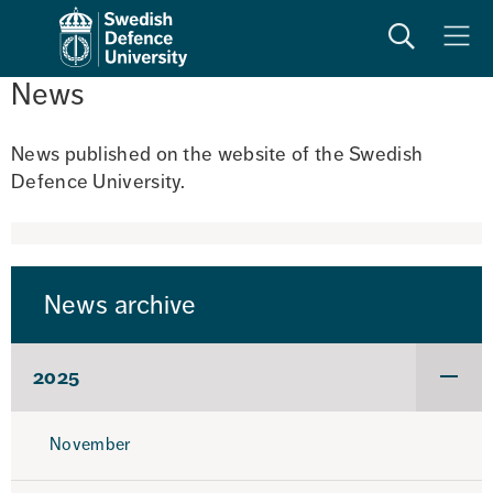
Search
Meny
News
News published on the website of the Swedish 
Defence University. 
News archive
2025
Under
för
2025
November