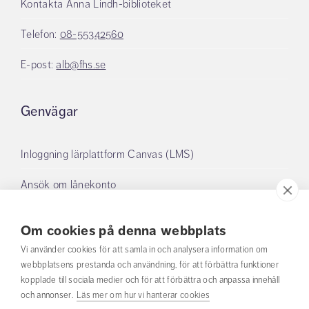
Kontakta Anna Lindh-biblioteket
Telefon:
08-55342560
E-post:
alb@fhs.se
Genvägar
Inloggning lärplattform Canvas (LMS)
Ansök om lånekonto
Boka grupprum
Om cookies på denna webbplats
Mina lån
Vi använder cookies för att samla in och analysera information om
webbplatsens prestanda och användning, för att förbättra funktioner
kopplade till sociala medier och för att förbättra och anpassa innehåll
Om oss
och annonser.
Läs mer om hur vi hanterar cookies