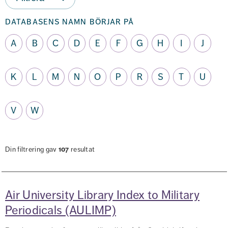
databasens namn börjar på
A
B
C
D
E
F
G
H
I
J
K
L
M
N
O
P
R
S
T
U
V
W
Din filtrering gav
107
resultat
Air University Library Index to Military
Periodicals (AULIMP)