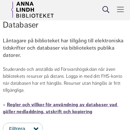
Sök
Meny
Databaser
låna
söka
utbilda
om
Låntagare på biblioteket har tillgång till elektroniska 
tidskrifter och databaser via bibliotekets publika 
datorer.
Studerande och anställda vid Försvarshögskolan når även 
bibliotekets resurser på distans. Logga in med ditt FHS-konto 
när databasen har ett hänglås. Resurser utan hänglås är fritt 
tillgängliga.
» 
Regler och villkor för användning av databaser vad 
gäller nedladdning, utskrift och kopiering
Filtrera