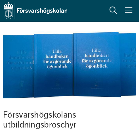
Sök
Meny
Försvarshögskolans 
utbildningsbroschyr