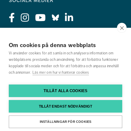
sociala medier
Press
Om cookies på denna webbplats
Jobba hos oss
Vi använder cookies för att samla in och analysera information om
webbplatsens prestanda och användning, för att förbättra funktioner
Nyhetsbrev
kopplade till sociala medier och för att förbättra och anpassa innehåll
och annonser.
Läs mer om hur vi hanterar cookies
Om webbplatsen
Kontakta oss
TILLÅT ALLA COOKIES
Hitta till oss
TILLÅT ENDAST NÖDVÄNDIGT
Hitta din utbildning
INSTÄLLNINGAR FÖR COOKIES